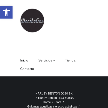
Abrir barra de herramientas
Inicio
Servicios
Tienda
Contacto
HARLEY BENTON D120 BK
Harley Benton HBO-600BK
Home
Store
Guitarras acústicas y electro acústicas