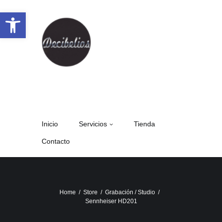
Abrir barra de herramientas
Inicio
Servicios
Tienda
Contacto
Home
Store
Grabación / Studio
Sennheiser HD201