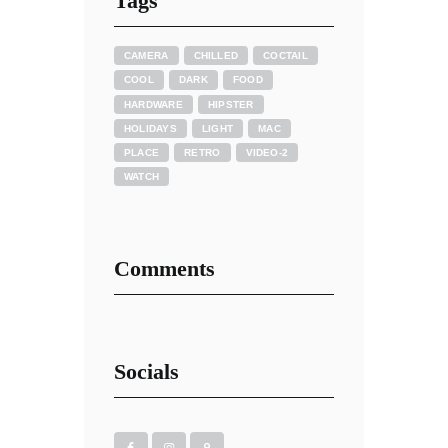
Tags
CAMERA
CHILLED
COCTAIL
COOL
DARK
FOOD
HARDWARE
HIPSTER
HOLIDAYS
LIGHT
MAC
PLACE
RETRO
VIDEO-2
WATCH
Comments
Socials