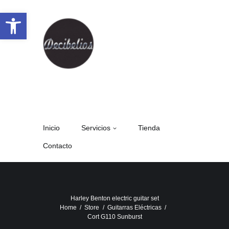
Abrir barra de herramientas
Inicio
Servicios
Tienda
Contacto
Harley Benton electric guitar set
Home
Store
Guitarras Eléctricas
Cort G110 Sunburst