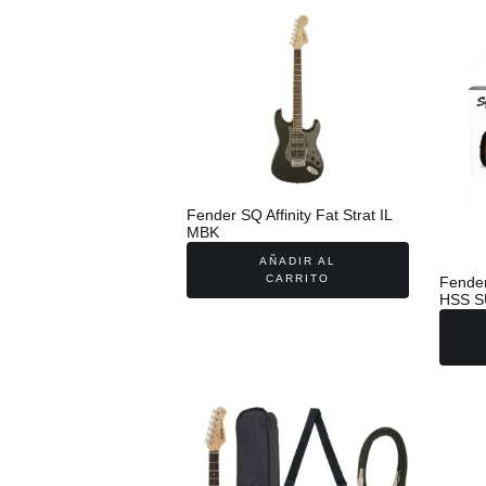
Fender SQ Affinity Fat Strat IL
MBK
AÑADIR AL
CARRITO
Fender
HSS 