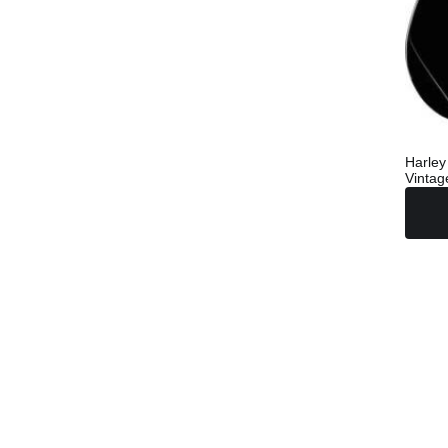
Harley
Vintag